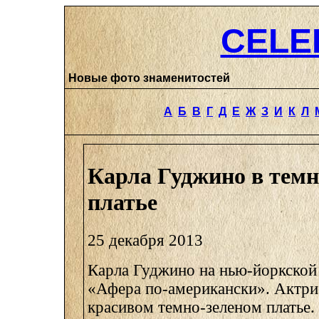
CELE
Новые фото знаменитостей
А
Б
В
Г
Д
Е
Ж
З
И
К
Л
Карла Гуджино в темн
платье
25 декабря 2013
Карла Гуджино на нью-йоркской
«Афера по-американски». Актри
красивом темно-зеленом платье.