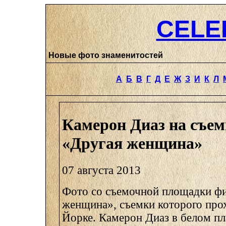
CELE
Новые фото знаменитостей
А
Б
В
Г
Д
Е
Ж
З
И
К
Л
Камерон Диаз на съе
«Другая женщина»
07 августа 2013
Фото со съемочной площадки ф
женщина», съемки которого про
Йорке. Камерон Диаз в белом пл