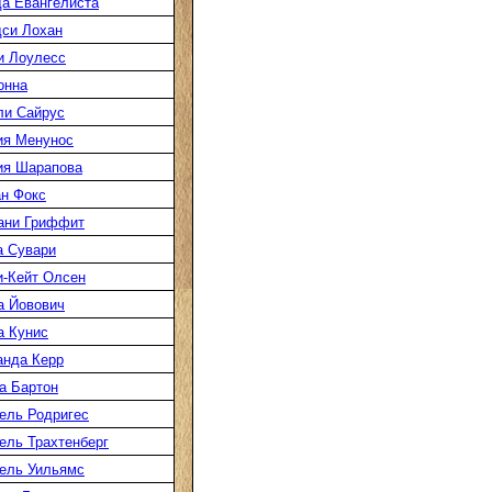
а Евангелиста
си Лохан
и Лоулесс
онна
ли Сайрус
ия Менунос
ия Шарапова
н Фокс
ани Гриффит
а Сувари
-Кейт Олсен
а Йовович
а Кунис
нда Керр
а Бартон
ель Родригес
ль Трахтенберг
ель Уильямс