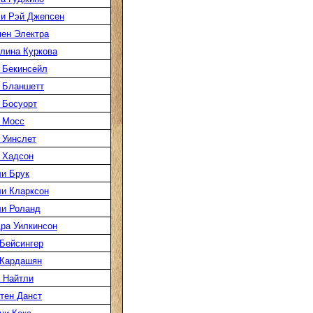
и Рэй Джепсен
ен Электра
лина Куркова
 Бекинсейл
 Бланшетт
 Босуорт
 Мосс
 Уинслет
 Хадсон
и Брук
и Кларксон
и Роланд
ра Уилкинсон
Бейсингер
 Кардашян
 Найтли
тен Данст