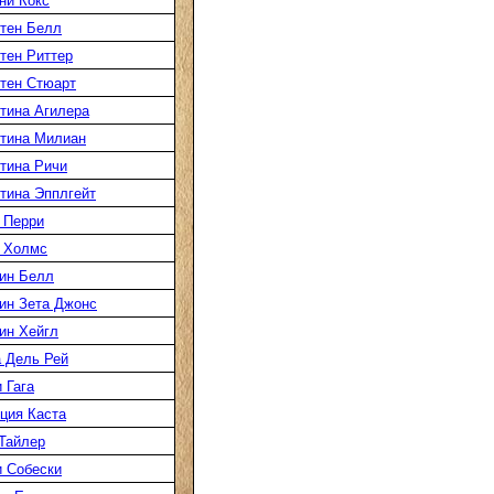
ни Кокс
тен Белл
тен Риттер
тен Стюарт
тина Агилера
тина Милиан
тина Ричи
тина Эпплгейт
 Перри
 Холмс
ин Белл
ин Зета Джонс
ин Хейгл
 Дель Рей
 Гага
ция Каста
Тайлер
 Собески