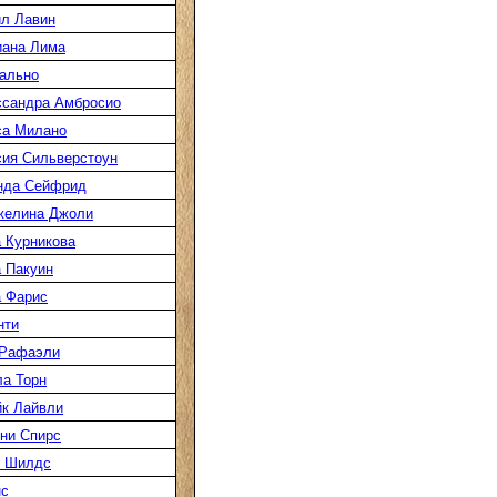
л Лавин
иана Лима
ально
ссандра Амбросио
са Милано
ия Сильверстоун
нда Сейфрид
желина Джоли
 Курникова
 Пакуин
 Фарис
нти
 Рафаэли
а Торн
к Лайвли
ни Спирс
к Шилдс
нс