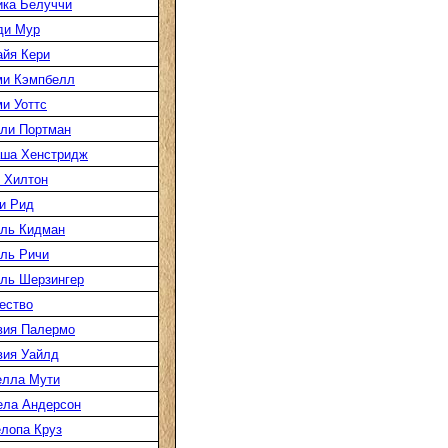
ка Белуччи
ди Мур
йя Кери
ми Кэмпбелл
и Уоттс
ли Портман
аша Хенстридж
 Хилтон
и Рид
ль Кидман
ль Ричи
ль Шерзингер
ество
вия Палермо
вия Уайлд
елла Мути
ела Андерсон
лопа Круз