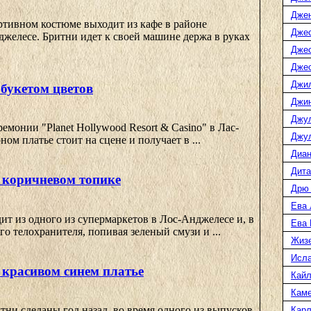
Дже
ртивном костюме выходит из кафе в районе
Джес
джелесе. Бритни идет к своей машине держа в руках
Джес
Джес
Джи
 букетом цветов
Джин
Джу
емонии "Planet Hollywood Resort & Casino" в Лас-
Джул
ном платье стоит на сцене и получает в ...
Диан
Дита
 коричневом топике
Дрю
Ева 
т из одного из супермаркетов в Лос-Анджелесе и, в
Ева
о телохранителя, попивая зеленый смузи и ...
Жиз
Исл
 красивом синем платье
Кайл
Каме
ни сделаны год назад, во время одного из выпусков
Карл