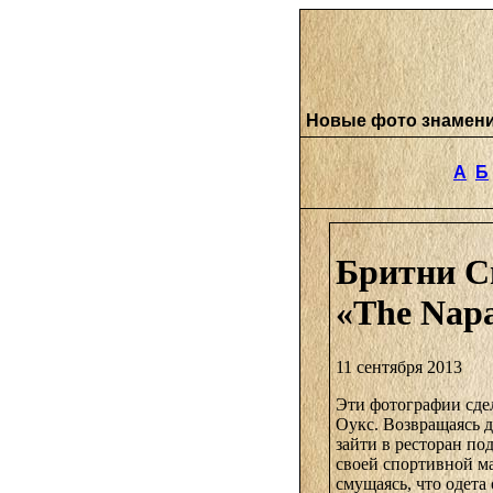
Новые фото знамен
А
Б
Бритни Сп
«The Napa
11 сентября 2013
Эти фотографии сдел
Оукс. Возвращаясь 
зайти в ресторан по
своей спортивной ма
смущаясь, что одета