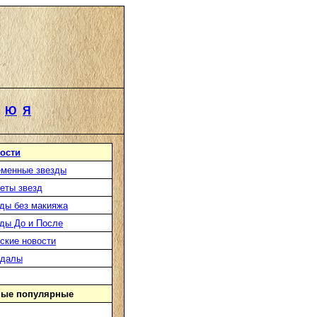
Ю
Я
ости
менные звезды
еты звезд
ды без макияжа
ды До и После
ские новости
ндалы
ые популярные