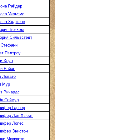
она Райдер
сса Уильямс
есса Хадженс
ория Бекхэм
ория Сильвстедт
 Стефани
ет Пэлтроу
и Хоун
и Райан
 Ловато
и Мур
з Ричардс
йн Сеймур
нифер Гарнер
нифер Лав Хьюит
нифер Лопес
нифер Энистон
ни Маккарти