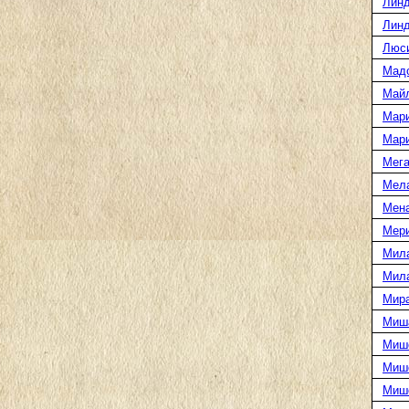
Линд
Линд
Люс
Мад
Май
Мар
Мар
Мега
Мел
Мен
Мери
Мил
Мил
Мира
Миш
Миш
Мише
Миш