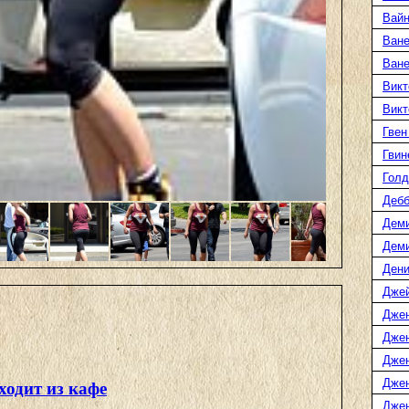
Вайн
Ване
Ван
Викт
Викт
Гвен
Гвин
Голд
Дебб
Деми
Дем
Дени
Дже
Дже
Дже
Дже
Дже
ходит из кафе
Джен