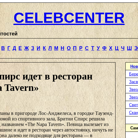
CELEBCENTER
итостей
В
Г
Д
Е
Ж
З
И
К
Л
М
Н
О
П
Р
С
Т
У
Ф
Х
Ц
Ч
Ш
Э
Нов
ирс идет в ресторан
Бере
Засв
 Tavern»
Звез
Звез
Свет
Ска
аны в пригороде Лос-Анджелеса, в городке Таузенд-
домой из спортивного зала, Бритни Спирс решила
д названием «The Napa Tavern». Певица вылезает из
Сам
шине и идет в ресторан через автостоянку, ничуть не
 она далеко не подходяще для ресторана — в