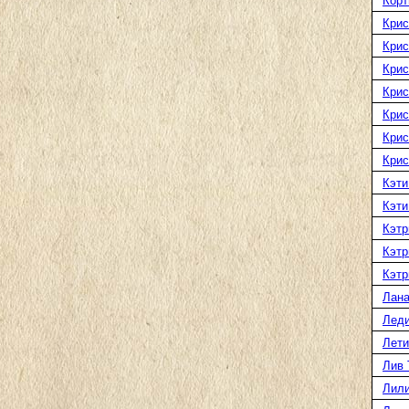
Корт
Крис
Крис
Крис
Крис
Крис
Крис
Крис
Кэти
Кэти
Кэтр
Кэтр
Кэтр
Лана
Леди
Лети
Лив 
Лили