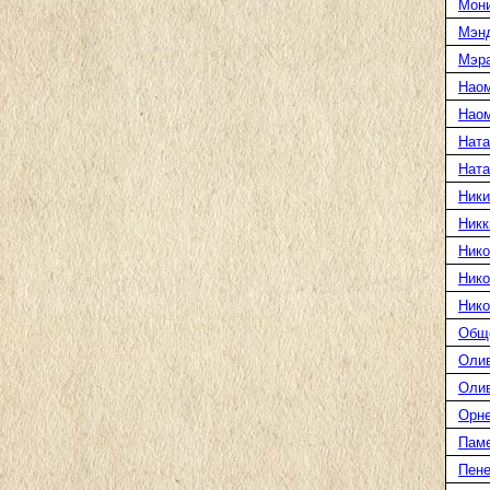
Мони
Мэн
Мэра
Нао
Наом
Ната
Нат
Ники
Никк
Нико
Нико
Нико
Общ
Оли
Оли
Орн
Пам
Пене