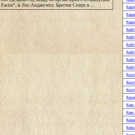
Factor", в Лос-Анджелесе. Бритни Спирс в ...
Карл
Карм
Каро
Кейт
Кейт
Кейт
Кейт
Кейт
Кейт
Келл
Келл
Келл
Кенд
Ким 
Ким
Кира
Кирс