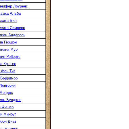
ннифер Лоуренс
сика Альба
сика Бил
сика Симпсон
лиан Андерсон
а Гершон
лиана Мур
ия Робертс
а Крюгер
 фон Тиз
 Бэрримор
Лонгория
 Мендес
ель Бундхен
а Фишер
и Миноуг
рон Диаз
а Гуджино