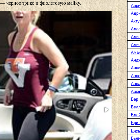
— черное трико и фиолетовую майку.
Аври
Адр
Акту
Але
Али
Алис
Ама
Анд
Анна
Анна
Анна
Аша
Бар
Белл
Блей
Брит
Бру
Бье