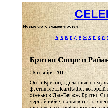
CELE
Новые фото знаменитостей
А
Б
В
Г
Д
Е
Ж
З
И
К
Л
Бритни Спирс и Райа
06 ноября 2012
Фото Бритни, сделанные на муз
фестивале IHeartRadio, который
осенью в Лас-Вегасе. Бритни Сп
черной юбке, появляется на сцен
публике в микрофон вместе с в