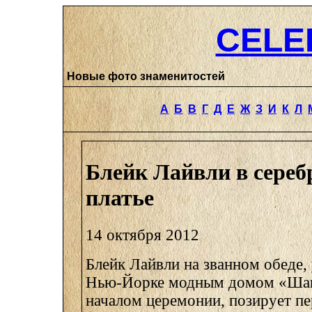
CELE
Новые фото знаменитостей
А
Б
В
Г
Д
Е
Ж
З
И
К
Л
Блейк Лайвли в сереб
платье
14 октября 2012
Блейк Лайвли на званном обеде,
Нью-Йорке модным домом «Шане
началом церемонии, позирует п