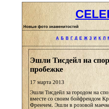
CELE
Новые фото знаменитостей
А
Б
В
Г
Д
Е
Ж
З
И
К
Л
Эшли Тисдейл на спо
пробежке
17 марта 2013
Эшли Тисдейл за городом на сп
вместе со своим бойфрендом К
Френчем. Эшли в розовой маечк