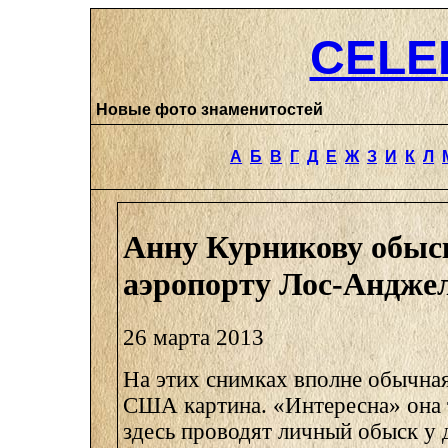
CELE
Новые фото знаменитостей
А
Б
В
Г
Д
Е
Ж
З
И
К
Л
Анну Курникову обыс
аэропорту Лос-Андже
26 марта 2013
На этих снимках вполне обычна
США картина. «Интересна» она т
здесь проводят личный обыск у 