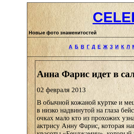
CELE
Новые фото знаменитостей
А
Б
В
Г
Д
Е
Ж
З
И
К
Л
Анна Фарис идет в са
02 февраля 2013
В обычной кожаной куртке и ме
в низко надвинутой на глаза бей
очках мало кто из прохожих узна
актрису Анну Фарис, которая на
красоты «Бенджамин», который 