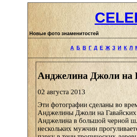
CELE
Новые фото знаменитостей
А
Б
В
Г
Д
Е
Ж
З
И
К
Л
Анджелина Джоли на 
02 августа 2013
Эти фотографии сделаны во вре
Анджелины Джоли на Гавайских 
Анджелина в большой черной шл
нескольких мужчин прогуливаетс
парку в тени тропических деревь