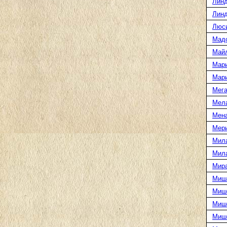
Линд
Линд
Люс
Мад
Май
Мар
Мар
Мега
Мел
Мен
Мери
Мил
Мил
Мира
Миш
Миш
Мише
Миш