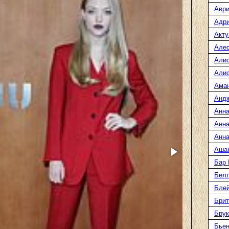
Аври
Адр
Акту
Але
Али
Алис
Ама
Анд
Анна
Анна
Анна
Аша
Бар
Белл
Блей
Брит
Бру
Бье