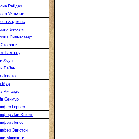
она Райдер
сса Уильямс
есса Хадженс
ория Бекхэм
ория Сильвстедт
 Стефани
ет Пэлтроу
и Хоун
и Райан
 Ловато
и Мур
з Ричардс
йн Сеймур
нифер Гарнер
нифер Лав Хьюит
нифер Лопес
нифер Энистон
ни Маккарти