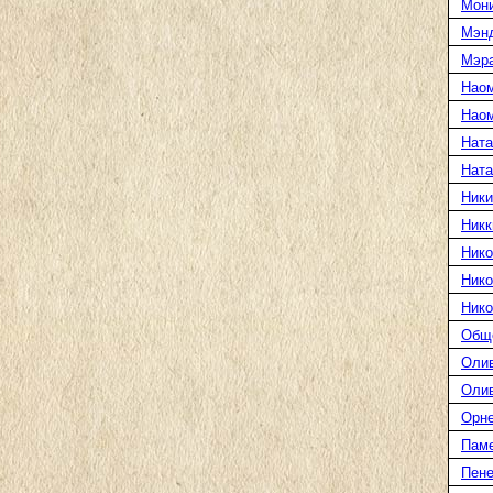
Мони
Мэн
Мэра
Нао
Наом
Ната
Нат
Ники
Никк
Нико
Нико
Нико
Общ
Оли
Оли
Орн
Пам
Пене