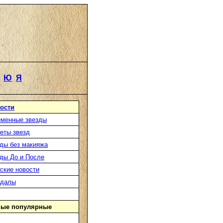
Ю
Я
ости
менные звезды
еты звезд
ды без макияжа
ды До и После
ские новости
ндалы
ые популярные