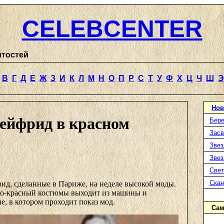
CELEBCENTER
итостей
В
Г
Д
Е
Ж
З
И
К
Л
М
Н
О
П
Р
С
Т
У
Ф
Х
Ц
Ч
Ш
Э
Нов
ейфрид в красном
Бере
Засв
Звез
Звез
Свет
Ска
д, сделанные в Париже, на неделе высокой моды.
рко-красный костюмы выходит из машины и
ие, в котором проходит показ мод.
Сам