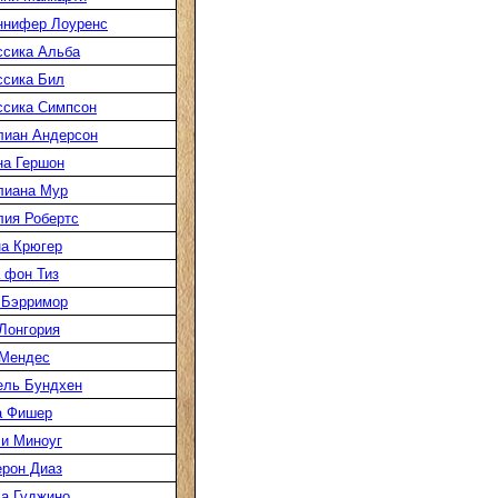
ннифер Лоуренс
сика Альба
сика Бил
сика Симпсон
лиан Андерсон
а Гершон
лиана Мур
ия Робертс
а Крюгер
 фон Тиз
 Бэрримор
Лонгория
 Мендес
ель Бундхен
а Фишер
и Миноуг
рон Диаз
а Гуджино