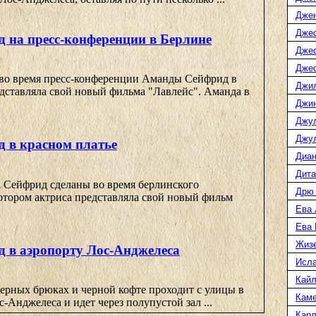
Дже
Джес
 на пресс-конференции в Берлине
Джес
Джес
во время пресс-конференции Аманды Сейфрид в
Джи
едставляла свой новый фильма "Лавлейс". Аманда в
Джин
Джу
Джул
 в красном платье
Диан
Дита
Сейфрид сделаны во время берлинского
Дрю
отором актриса представляла свой новый фильм
Ева 
Ева
Жиз
 в аэропорту Лос-Анджелеса
Исл
Кайл
ерных брюках и черной кофте проходит с улицы в
Каме
с-Анджелеса и идет через полупустой зал ...
Карл