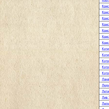
Корт
Крис
Крис
Крис
Крис
Крис
Крис
Крис
Кэти
Кэти
Кэтр
Кэтр
Кэтр
Лана
Леди
Лети
Лив 
Лили