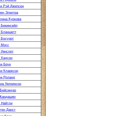
и Рэй Джепсен
ен Электра
лина Куркова
 Бекинсейл
 Бланшетт
 Босуорт
 Мосс
 Уинслет
 Хадсон
и Брук
и Кларксон
и Роланд
ра Уилкинсон
Бейсингер
 Кардашян
 Найтли
тен Данст