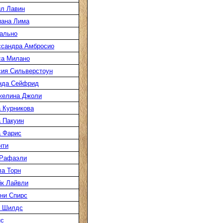
л Лавин
иана Лима
ально
ссандра Амбросио
са Милано
ия Сильверстоун
нда Сейфрид
желина Джоли
 Курникова
 Пакуин
 Фарис
нти
 Рафаэли
а Торн
к Лайвли
ни Спирс
к Шилдс
нс