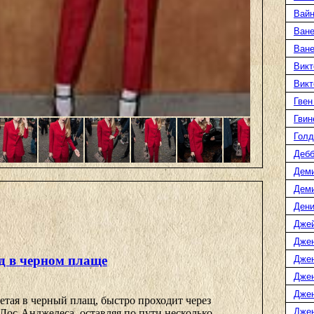
Вайн
Ване
Ван
Викт
Викт
Гвен
Гвин
Голд
Дебб
Деми
Дем
Дени
Дже
Дже
 в черном плаще
Дже
Дже
Дже
тая в черный плащ, быстро проходит через
Джен
Лос-Анджелеса, оставляя по пути несколько ...