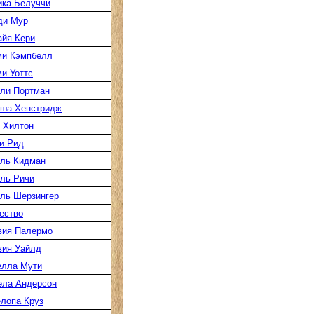
ка Белуччи
ди Мур
йя Кери
ми Кэмпбелл
и Уоттс
ли Портман
аша Хенстридж
 Хилтон
и Рид
ль Кидман
ль Ричи
ль Шерзингер
ество
вия Палермо
вия Уайлд
елла Мути
ела Андерсон
лопа Круз