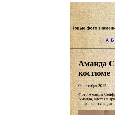
Новые фото знамен
А
Б
Аманда С
костюме
09 октября 2012
Фото Аманды Сейфри
Аманда, одетая в я
направляется в здан