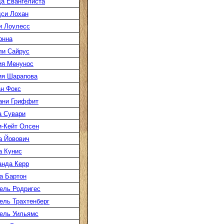
а Евангелиста
си Лохан
и Лоулесс
онна
ли Сайрус
ия Менунос
ия Шарапова
н Фокс
ани Гриффит
а Сувари
-Кейт Олсен
а Йовович
а Кунис
нда Керр
а Бартон
ель Родригес
ль Трахтенберг
ель Уильямс