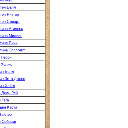
ни Кокс
тен Белл
тен Риттер
тен Стюарт
тина Агилера
тина Милиан
тина Ричи
тина Эпплгейт
 Перри
 Холмс
ин Белл
ин Зета Джонс
ин Хейгл
 Дель Рей
 Гага
ция Каста
Тайлер
 Собески