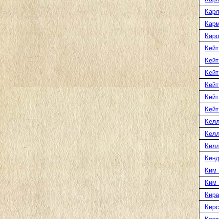
Карл
Карм
Каро
Кейт
Кейт
Кейт
Кейт
Кейт
Кейт
Келл
Келл
Келл
Кенд
Ким 
Ким
Кира
Кирс