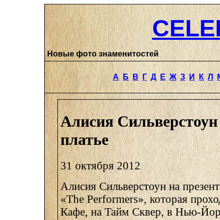
CELE
Новые фото знаменитостей
А
Б
В
Г
Д
Е
Ж
З
И
К
Л
Алисия Сильверстоун
платье
31 октября 2012
Алисия Сильверстоун на презент
«The Performers», которая прохо
Кафе, на Тайм Сквер, в Нью-Йор