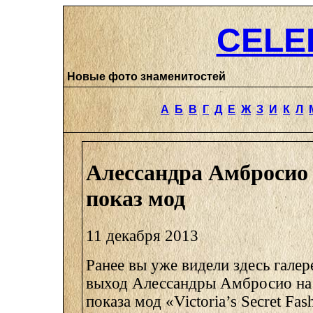
CELE
Новые фото знаменитостей
А
Б
В
Г
Д
Е
Ж
З
И
К
Л
Алессандра Амбросио 
показ мод
11 декабря 2013
Ранее вы уже видели здесь галер
выход Алессандры Амбросио на
показа мод «Victoria’s Secret Fa